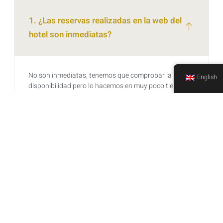
1. ¿Las reservas realizadas en la web del
hotel son inmediatas?
No son inmediatas, tenemos que comprobar la
English
disponibilidad pero lo hacemos en muy poco tiempo y
nos ponemos en contacto con nuestros clientes para
confirmar su estancia.
2. ¿Dónde puedo encontrar los mejores
precios para reservar una habitación?
3. ¿Puedo solicitar una habitación con