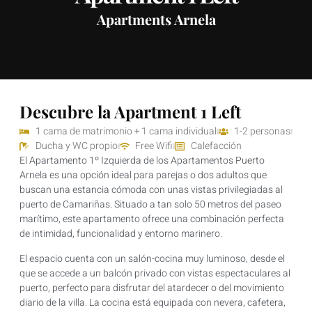
Apartments Arnela
Descubre la Apartment 1 Left
1 cama de matrimonio + 1 cama individual
1-2 personas
Ducha y WC propio
Free Wifi
Calefacción
El Apartamento 1º Izquierda de los Apartamentos Puerto
Arnela es una opción ideal para parejas o dos adultos que
buscan una estancia cómoda con unas vistas privilegiadas al
puerto de Camariñas. Situado a tan solo 50 metros del paseo
marítimo, este apartamento ofrece una combinación perfecta
de intimidad, funcionalidad y entorno marinero.
El espacio cuenta con un salón-cocina muy luminoso, desde el
que se accede a un balcón privado con vistas espectaculares al
puerto, perfecto para disfrutar del atardecer o del movimiento
diario de la villa. La cocina está equipada con nevera, cafetera,