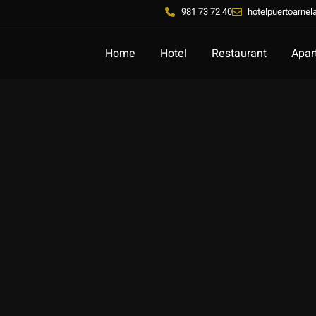
981 73 72 40
hotelpuertoarne
Home
Hotel
Restaurant
Apar