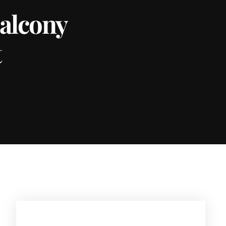
balcony
t