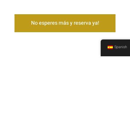
No esperes más y reserva ya!
Spanish
¿Buscas un apartamento
en Camariñas?
Disfruta de las mejores vistas del impresionante paseo
marítimo de Camariñas y de su puerto pesquero desde los
apartamentos Arnela