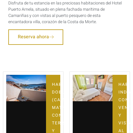
Disfruta de tu estancia en las preciosas habitaciones del Hotel
Puerto Arnela, situado en plena fachada marítima de
Camariñas y con vistas al puerto pesquero de esta
encantadora villa, corazón de la Costa da Morte.
Reserva ahora
HABITACIÓN
HABI
DOBLE
INDIV
(CAMA
CON
MATRIMONIO)
VENT
CON
Y
TERRAZA
VISTA
Y
AL